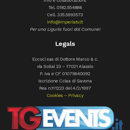
Info e collaborazioni:
Tel. 0182.554886
Cell. 335.5993573
info@imperiatv.it
Per una Liguria fuori dal Comune!
Legals
Eccoci sas di Dottore Marco & c.
via Sollai 23 – 17021 Alassio
P. Iva e CF 01075640092
Iscrizione Cciaa di Savona
Rea n.111223 del 4/2/1997
Cookies
–
Privacy