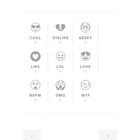
COOL
DISLIKE
GEEKY
0
0
0
LIKE
LOL
LOVE
0
0
0
NSFW
OMG
WTF
0
0
0