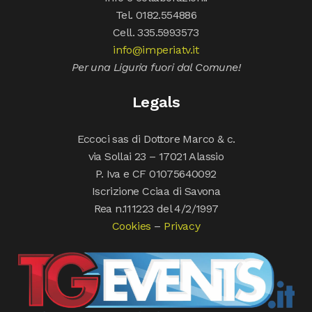
Tel. 0182.554886
Cell. 335.5993573
info@imperiatv.it
Per una Liguria fuori dal Comune!
Legals
Eccoci sas di Dottore Marco & c.
via Sollai 23 – 17021 Alassio
P. Iva e CF 01075640092
Iscrizione Cciaa di Savona
Rea n.111223 del 4/2/1997
Cookies
–
Privacy