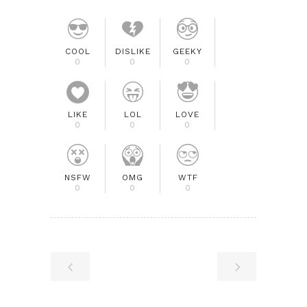
COOL
DISLIKE
GEEKY
0
0
0
LIKE
LOL
LOVE
0
0
0
NSFW
OMG
WTF
0
0
0