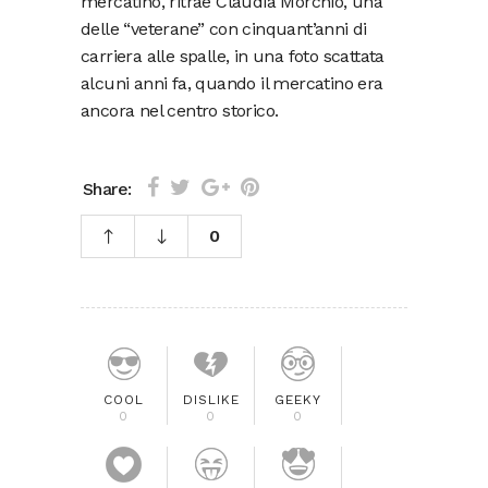
mercatino, ritrae Claudia Morchio, una
delle “veterane” con cinquant’anni di
carriera alle spalle, in una foto scattata
alcuni anni fa, quando il mercatino era
ancora nel centro storico.
Share:
0
COOL
DISLIKE
GEEKY
0
0
0