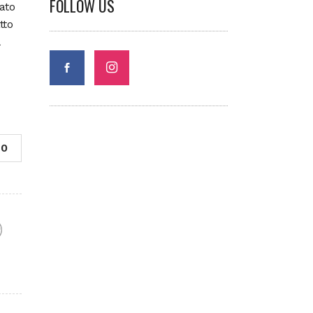
FOLLOW US
ato
tto
0
F