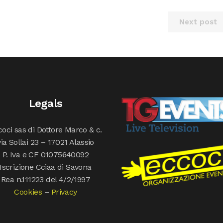
Next post
Legals
oci sas di Dottore Marco & c.
via Sollai 23 – 17021 Alassio
P. Iva e CF 01075640092
Iscrizione Cciaa di Savona
Rea n.111223 del 4/2/1997
Cookies
–
Privacy