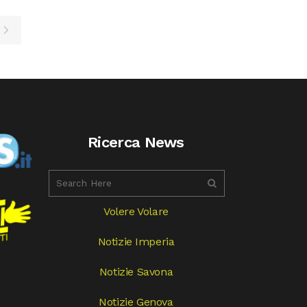
Ricerca News
Volere Volare
Notizie Imperia
Notizie Savona
Notizie Genova