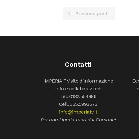
Previous post
Contatti
IMPERIA TV sito d’informazione
Ecc
Info e collaborazioni:
Tel. 0182.554886
Cell. 335.5993573
info@imperiatv.it
Per una Liguria fuori dal Comune!