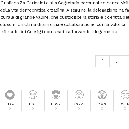
 Cristiano Za Garibaldi e alla Segretaria comunale e hanno visit
 della vita democratica cittadina. A seguire, la delegazione ha fa
urale di grande valore, che custodisce la storia e l’identità del
ncluso in un clima di amicizia e collaborazione, con la volontà
 il ruolo dei Consigli comunali, rafforzando il legame tra
LIKE
LOL
LOVE
NSFW
OMG
WT
0
0
0
0
0
0