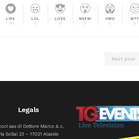
LIKE
LOL
LOVE
NSFW
OMG
WT
0
0
0
0
0
0
Next post
Legals
oci sas di Dottore Marco & c.
via Sollai 23 – 17021 Alassio