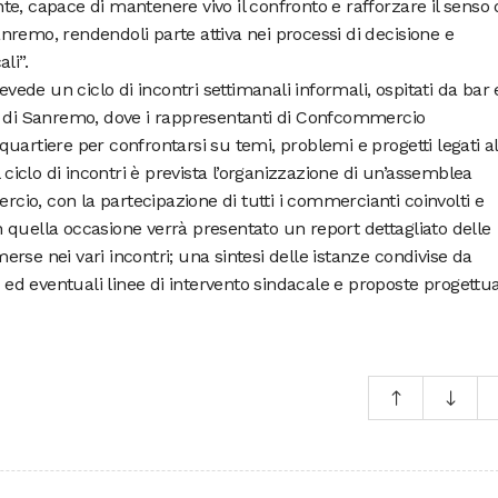
e, capace di mantenere vivo il confronto e rafforzare il senso 
remo, rendendoli parte attiva nei processi di decisione e
li”.
de un ciclo di incontri settimanali informali, ospitati da bar 
e di Sanremo, dove i rappresentanti di Confcommercio
uartiere per confrontarsi su temi, problemi e progetti legati al
l ciclo di incontri è prevista l’organizzazione di un’assemblea
io, con la partecipazione di tutti i commercianti coinvolti e
 quella occasione verrà presentato un report dettagliato delle
rse nei vari incontri; una sintesi delle istanze condivise da
e ed eventuali linee di intervento sindacale e proposte progettua