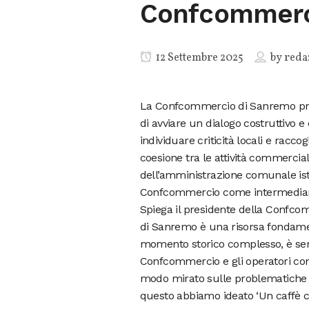
Confcommerc
12 Settembre 2025
by
reda
La Confcommercio di Sanremo prom
di avviare un dialogo costruttivo
individuare criticità locali e racc
coesione tra le attività commerciali
dell’amministrazione comunale ista
Confcommercio come intermediario
Spiega il presidente della Confc
di Sanremo è una risorsa fondament
momento storico complesso, è semp
Confcommercio e gli operatori comme
modo mirato sulle problematiche e
questo abbiamo ideato ‘Un caffè c