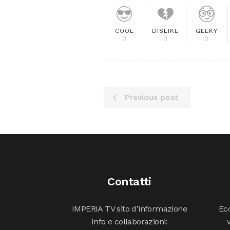
COOL
DISLIKE
GEEKY
0
0
0
Previous post
Contatti
IMPERIA TV sito d’informazione
Ecc
Info e collaborazioni: