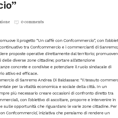
io”
zione
0 comments
uove il progetto “Un caffè con Confcommercio”, con l’obbiet
 e continuativo tra Confcommercio e i commercianti di Sanremo;
ogliere proposte operative direttamente dal territorio; promuover
 delle diverse zone cittadine; portare all’attenzione
nze concrete e condivise e potenziare il ruolo sindacale di
 attivo ed efficace.
ommercio di Sanremo Andrea Di Baldassare: “Il tessuto commerc
ale per la vitalità economica e sociale della città. In un
re più necessario creare occasioni di confronto diretto tra
rciali, con l’obiettivo di ascoltare, proporre e intervenire in
 sulle opportunità che riguardano le varie zone cittadine. Per
on Confcommercio’, iniziativa che pensiamo di rendere un