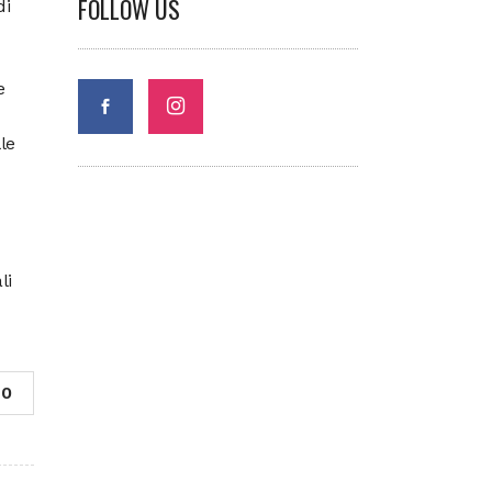
FOLLOW US
di
e
le
li
0