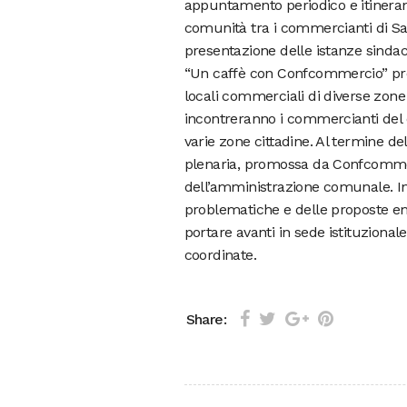
appuntamento periodico e itinerant
comunità tra i commercianti di San
presentazione delle istanze sindaca
“Un caffè con Confcommercio” preve
locali commerciali di diverse zon
incontreranno i commercianti del q
varie zone cittadine. Al termine de
plenaria, promossa da Confcommerc
dell’amministrazione comunale. In
problematiche e delle proposte eme
portare avanti in sede istituzional
coordinate.
Share: