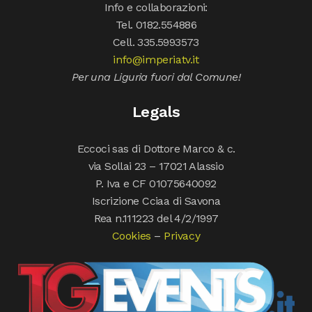
Info e collaborazioni:
Tel. 0182.554886
Cell. 335.5993573
info@imperiatv.it
Per una Liguria fuori dal Comune!
Legals
Eccoci sas di Dottore Marco & c.
via Sollai 23 – 17021 Alassio
P. Iva e CF 01075640092
Iscrizione Cciaa di Savona
Rea n.111223 del 4/2/1997
Cookies
–
Privacy