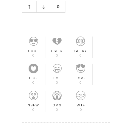
0
COOL
DISLIKE
GEEKY
0
0
0
LIKE
LOL
LOVE
0
0
0
NSFW
OMG
WTF
0
0
0