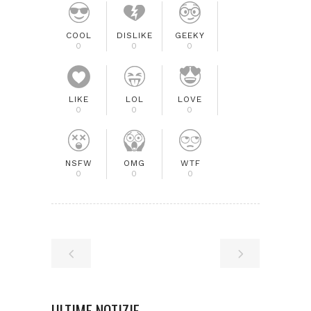
COOL
DISLIKE
GEEKY
0
0
0
LIKE
LOL
LOVE
0
0
0
NSFW
OMG
WTF
0
0
0
ULTIME NOTIZIE