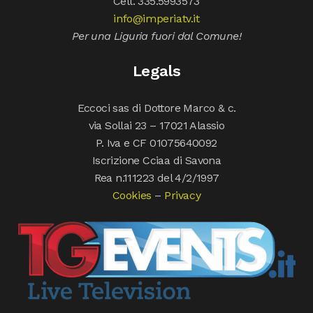
Cell. 335.5993573
info@imperiatv.it
Per una Liguria fuori dal Comune!
Legals
Eccoci sas di Dottore Marco & c.
via Sollai 23 – 17021 Alassio
P. Iva e CF 01075640092
Iscrizione Cciaa di Savona
Rea n.111223 del 4/2/1997
Cookies
–
Privacy