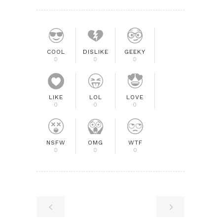
COOL
DISLIKE
GEEKY
0
0
0
LIKE
LOL
LOVE
0
0
0
NSFW
OMG
WTF
0
0
0