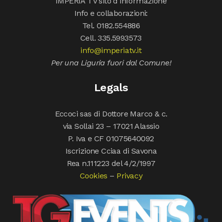
IMPERIA TV sito d’informazione
Info e collaborazioni:
Tel. 0182.554886
Cell. 335.5993573
info@imperiatv.it
Per una Liguria fuori dal Comune!
Legals
Eccoci sas di Dottore Marco & c.
via Sollai 23 – 17021 Alassio
P. Iva e CF 01075640092
Iscrizione Cciaa di Savona
Rea n.111223 del 4/2/1997
Cookies
–
Privacy