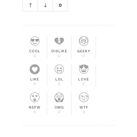
0
COOL
DISLIKE
GEEKY
0
0
0
LIKE
LOL
LOVE
0
0
0
NSFW
OMG
WTF
0
0
0