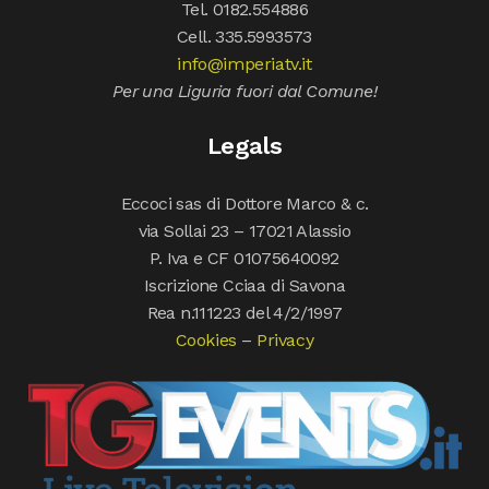
Tel. 0182.554886
Cell. 335.5993573
info@imperiatv.it
Per una Liguria fuori dal Comune!
Legals
Eccoci sas di Dottore Marco & c.
via Sollai 23 – 17021 Alassio
P. Iva e CF 01075640092
Iscrizione Cciaa di Savona
Rea n.111223 del 4/2/1997
Cookies
–
Privacy