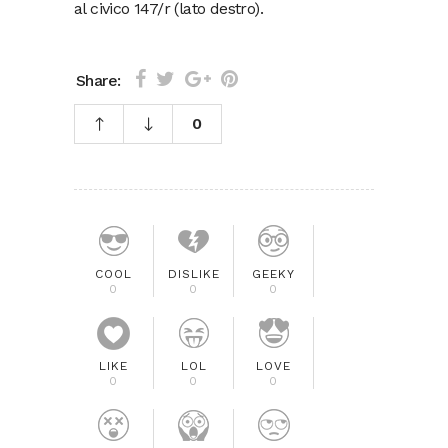
al civico 147/r (lato destro).
Share:
0
COOL
DISLIKE
GEEKY
0
0
0
LIKE
LOL
LOVE
0
0
0