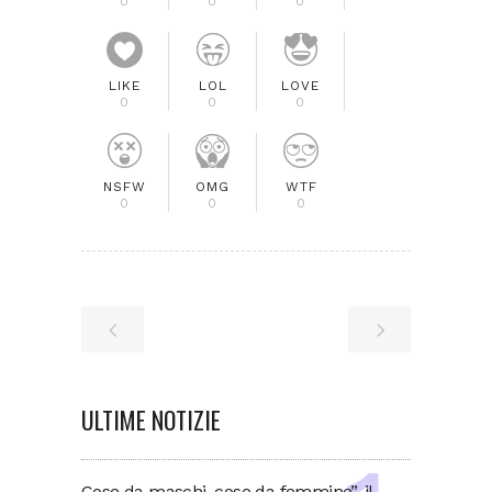
0
0
0
LIKE
LOL
LOVE
0
0
0
NSFW
OMG
WTF
0
0
0
ULTIME NOTIZIE
Cose da maschi, cose da femmine”, il