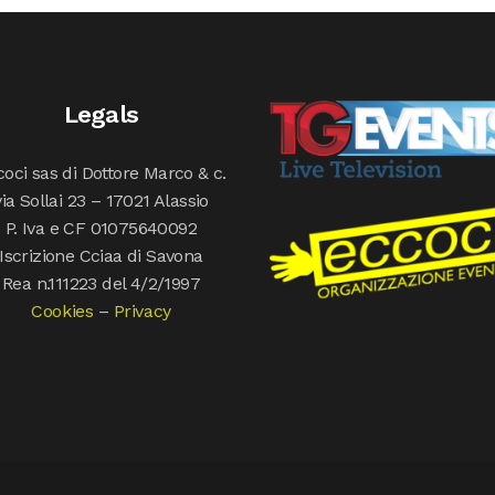
Legals
oci sas di Dottore Marco & c.
via Sollai 23 – 17021 Alassio
P. Iva e CF 01075640092
Iscrizione Cciaa di Savona
Rea n.111223 del 4/2/1997
Cookies
–
Privacy