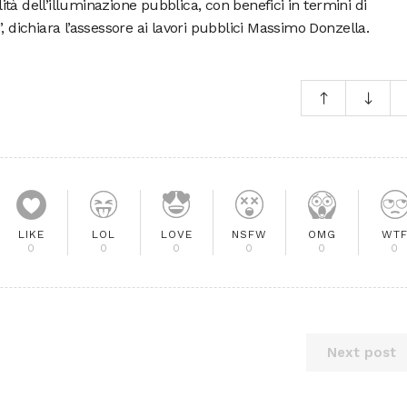
tà dell’illuminazione pubblica, con benefici in termini di
, dichiara l’assessore ai lavori pubblici Massimo Donzella.
LIKE
LOL
LOVE
NSFW
OMG
WT
0
0
0
0
0
0
Next post