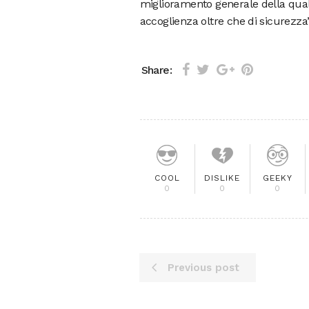
miglioramento generale della quali
accoglienza oltre che di sicurezza”
Share:
COOL
DISLIKE
GEEKY
0
0
0
Previous post