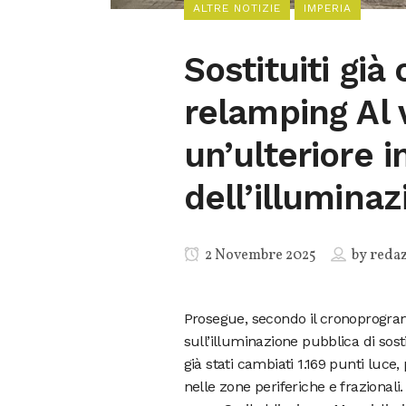
ALTRE NOTIZIE
IMPERIA
Sostituiti già 
relamping Al 
un’ulteriore
dell’illumina
2 Novembre 2025
by
reda
Prosegue, secondo il cronoprogram
sull’illuminazione pubblica di sos
già stati cambiati 1.169 punti luce,
nelle zone periferiche e frazionali.