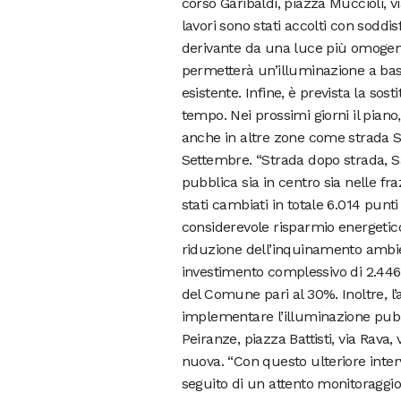
corso Garibaldi, piazza Muccioli, vi
lavori sono stati accolti con sodd
derivante da una luce più omogenea
permetterà un’illuminazione a ba
esistente. Infine, è prevista la sost
tempo. Nei prossimi giorni il pian
anche in altre zone come strada Sol
Settembre. “Strada dopo strada, S
pubblica sia in centro sia nelle fr
stati cambiati in totale 6.014 punt
considerevole risparmio energeti
riduzione dell’inquinamento ambien
investimento complessivo di 2.446
del Comune pari al 30%. Inoltre, 
implementare l’illuminazione pubbl
Peiranze, piazza Battisti, via Rava
nuova. “Con questo ulteriore inter
seguito di un attento monitoraggio,