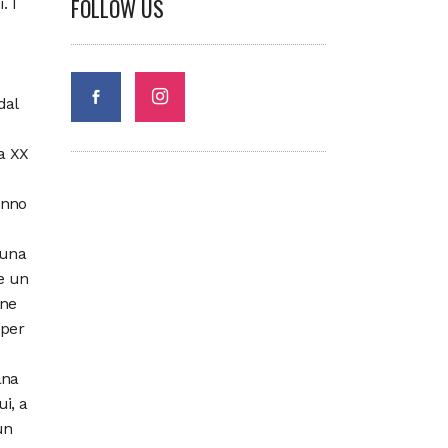
FOLLOW US
. I
dal
ia XX
anno
 una
e un
one
 per
ana
i, a
un