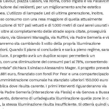
a Cavour, piazza Cassini, via Roma, corso Inglesi e via Pallavicini
isfazione dai residenti, per un miglioramento anche estetico
. L’utilizzo di lampade Led di ultima generazione, inoltre,
sso consumo con una resa maggiore di quella attualmente
ituzione di 107 pali vetusti e di 1.000 metri di cavi aerei usurati 
o, oltre al completamento delle strade sopra citate, proseguirà
aro, via Giovanni Marsaglia, via Ruffini, via Padre Semeria e v
anremo sta cambiando il volto della propria illuminazione
azioni. Quando il piano si concluderà e sarà a pieno regime, sar
i luce. Il progetto avrà un duplice scopo: permetterà un
co, con una diminuzione dei consumi pari al 78%, consentendo
tale” dichiara il sindaco Alessandro Mager. Il progetto preved
.681 euro, finanziato con fondi Por Fesr e una compartecipazi
l’amministrazione comunale ha stanziato ulteriori 150.000 euro
ica dove risulta carente. I primi interventi riguarderanno via
, via Padre Semeria (intersezione via Flesia) e via Genova a Buss
vento, doteremo di un’adeguata illuminazione quelle zone in cu
 la stessa illuminazione risulta insufficiente. Si otterrà quindi 