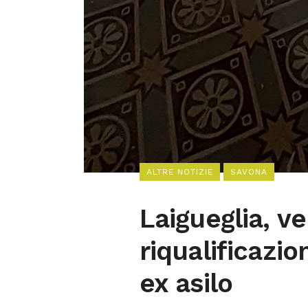
ALTRE NOTIZIE
SAVONA
Laigueglia, v
riqualificazi
ex asilo