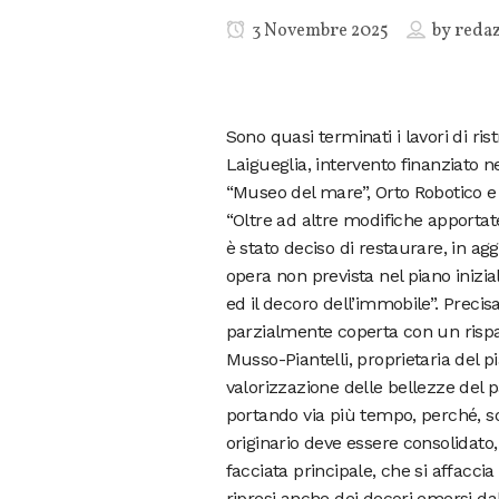
3 Novembre 2025
by
reda
Sono quasi terminati i lavori di ri
Laigueglia, intervento finanziato n
“Museo del mare”, Orto Robotico e 
“Oltre ad altre modifiche apportate
è stato deciso di restaurare, in ag
opera non prevista nel piano inizi
ed il decoro dell’immobile”. Preci
parzialmente coperta con un rispar
Musso-Piantelli, proprietaria del p
valorizzazione delle bellezze del p
portando via più tempo, perché, so
originario deve essere consolidato
facciata principale, che si affacci
ripresi anche dei decori emersi dal