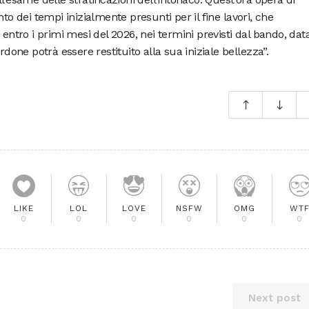
dei tempi inizialmente presunti per il fine lavori, che
ro i primi mesi del 2026, nei termini previsti dal bando, data
rdone potrà essere restituito alla sua iniziale bellezza”.
LIKE
LOL
LOVE
NSFW
OMG
WT
0
0
0
0
0
0
Next post