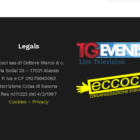
Legals
oci sas di Dottore Marco & c.
via Sollai 23 – 17021 Alassio
P. Iva e CF 01075640092
Iscrizione Cciaa di Savona
Rea n.111223 del 4/2/1997
Cookies
–
Privacy