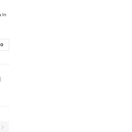
 in
0
F