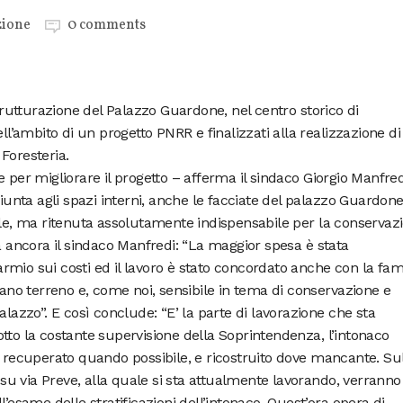
zione
0 comments
strutturazione del Palazzo Guardone, nel centro storico di
ell’ambito di un progetto PNRR e finalizzati alla realizzazione di
Foresteria.
 per migliorare il progetto – afferma il sindaco Giorgio Manfred
giunta agli spazi interni, anche le facciate del palazzo Guardone
ale, ma ritenuta assolutamente indispensabile per la conservaz
sa ancora il sindaco Manfredi: “La maggior spesa è stata
mio sui costi ed il lavoro è stato concordato anche con la fam
iano terreno e, come noi, sensibile in tema di conservazione e
alazzo”. E così conclude: “E’ la parte di lavorazione che sta
tto la costante supervisione della Soprintendenza, l’intonaco
, recuperato quando possibile, e ricostruito dove mancante. Su
a su via Preve, alla quale si sta attualmente lavorando, verranno
l’esame delle stratificazioni dell’intonaco. Quest’ora opera di