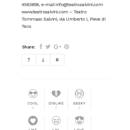
4563858, e-mail info@teatrosalvini.com
www.teatrosalvini.com – Teatro
Tommaso Salvini, via Umberto I, Pieve di
Teco
Share:
0
COOL
DISLIKE
GEEKY
0
0
0
LIKE
LOL
LOVE