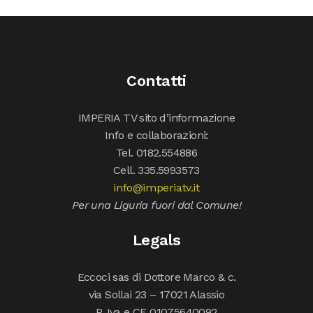
Contatti
IMPERIA TV sito d’informazione
Info e collaborazioni:
Tel. 0182.554886
Cell. 335.5993573
info@imperiatv.it
Per una Liguria fuori dal Comune!
Legals
Eccoci sas di Dottore Marco & c.
via Sollai 23 – 17021 Alassio
P. Iva e CF 01075640092