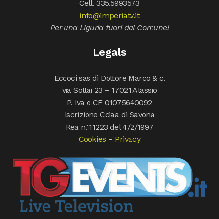
Cell. 335.5993573
info@imperiatv.it
Per una Liguria fuori dal Comune!
Legals
Eccoci sas di Dottore Marco & c.
via Sollai 23 – 17021 Alassio
P. Iva e CF 01075640092
Iscrizione Cciaa di Savona
Rea n.111223 del 4/2/1997
Cookies
–
Privacy