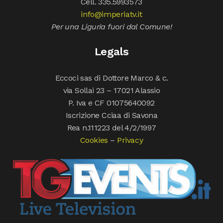
Cell. 335.5993573
info@imperiatv.it
Per una Liguria fuori dal Comune!
Legals
Eccoci sas di Dottore Marco & c.
via Sollai 23 – 17021 Alassio
P. Iva e CF 01075640092
Iscrizione Cciaa di Savona
Rea n.111223 del 4/2/1997
Cookies
–
Privacy