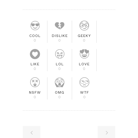
COOL
DISLIKE
GEEKY
0
0
0
LIKE
LOL
LOVE
0
0
0
NSFW
OMG
WTF
0
0
0