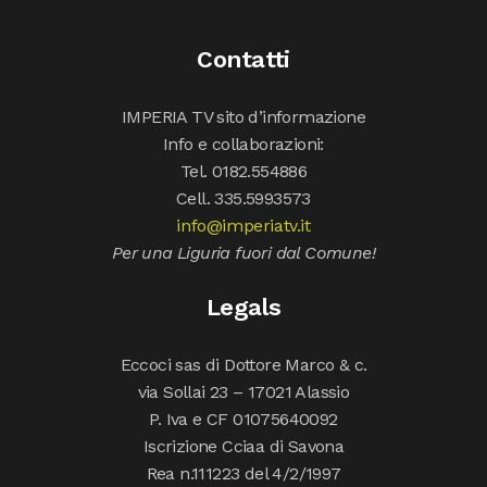
Contatti
IMPERIA TV sito d’informazione
Info e collaborazioni:
Tel. 0182.554886
Cell. 335.5993573
info@imperiatv.it
Per una Liguria fuori dal Comune!
Legals
Eccoci sas di Dottore Marco & c.
via Sollai 23 – 17021 Alassio
P. Iva e CF 01075640092
Iscrizione Cciaa di Savona
Rea n.111223 del 4/2/1997