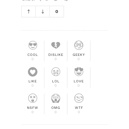
0
COOL
DISLIKE
GEEKY
0
0
0
LIKE
LOL
LOVE
0
0
0
NSFW
OMG
WTF
0
0
0