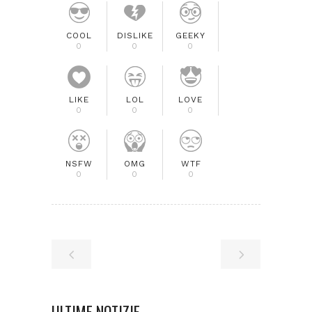
COOL
DISLIKE
GEEKY
0
0
0
LIKE
LOL
LOVE
0
0
0
NSFW
OMG
WTF
0
0
0
ULTIME NOTIZIE