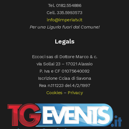
Tel. 0182.554886
Cell. 335.5993573
info@imperiatv.it
Per una Liguria fuori dal Comune!
Legals
Eccoci sas di Dottore Marco & c.
via Sollai 23 – 17021 Alassio
P. Iva e CF 01075640092
Iscrizione Cciaa di Savona
Rea n.111223 del 4/2/1997
Cookies
–
Privacy