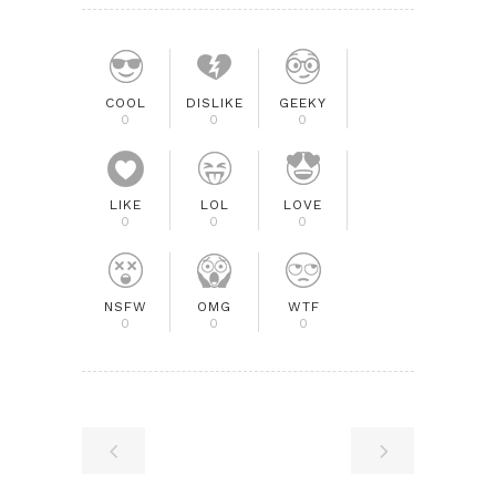
COOL
DISLIKE
GEEKY
0
0
0
LIKE
LOL
LOVE
0
0
0
NSFW
OMG
WTF
0
0
0