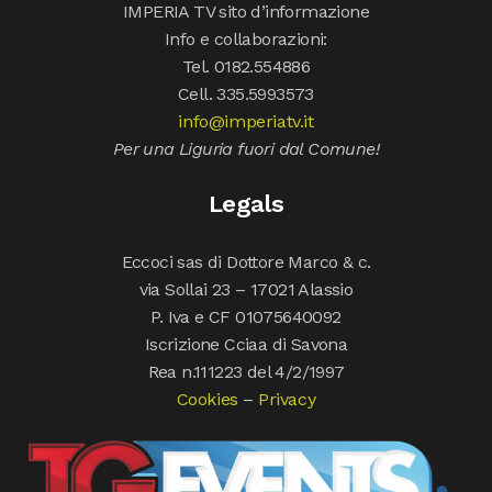
IMPERIA TV sito d’informazione
Info e collaborazioni:
Tel. 0182.554886
Cell. 335.5993573
info@imperiatv.it
Per una Liguria fuori dal Comune!
Legals
Eccoci sas di Dottore Marco & c.
via Sollai 23 – 17021 Alassio
P. Iva e CF 01075640092
Iscrizione Cciaa di Savona
Rea n.111223 del 4/2/1997
Cookies
–
Privacy