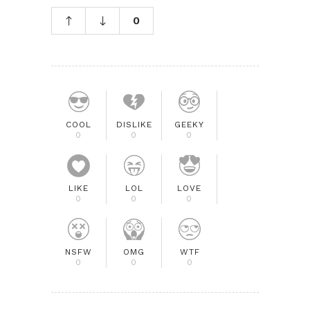
0
COOL
DISLIKE
GEEKY
0
0
0
LIKE
LOL
LOVE
0
0
0
NSFW
OMG
WTF
0
0
0