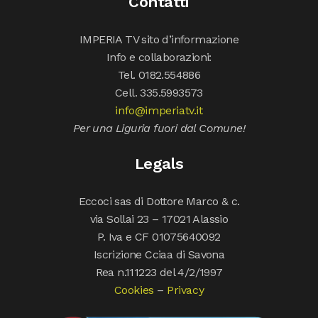
Contatti
IMPERIA TV sito d’informazione
Info e collaborazioni:
Tel. 0182.554886
Cell. 335.5993573
info@imperiatv.it
Per una Liguria fuori dal Comune!
Legals
Eccoci sas di Dottore Marco & c.
via Sollai 23 – 17021 Alassio
P. Iva e CF 01075640092
Iscrizione Cciaa di Savona
Rea n.111223 del 4/2/1997
Cookies
–
Privacy