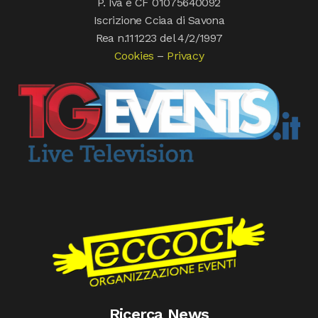
P. Iva e CF 01075640092
Iscrizione Cciaa di Savona
Rea n.111223 del 4/2/1997
Cookies
–
Privacy
Ricerca News