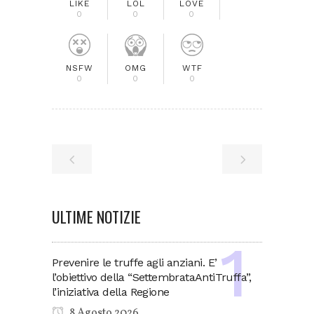
LIKE
LOL
LOVE
0
0
0
NSFW
OMG
WTF
0
0
0
ULTIME NOTIZIE
Prevenire le truffe agli anziani. E’
l’obiettivo della “SettembrataAntiTruffa”,
l’iniziativa della Regione
8 Agosto 2026