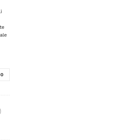
i
te
dale
0
F