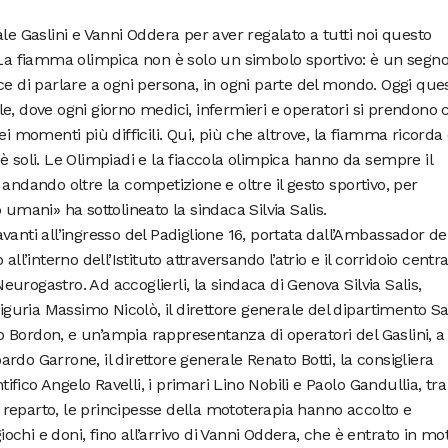
le Gaslini e Vanni Oddera per aver regalato a tutti noi questo
 fiamma olimpica non è solo un simbolo sportivo: è un segno
ce di parlare a ogni persona, in ogni parte del mondo. Oggi que
e, dove ogni giorno medici, infermieri e operatori si prendono 
ei momenti più difficili. Qui, più che altrove, la fiamma ricorda
è soli. Le Olimpiadi e la fiaccola olimpica hanno da sempre il
andando oltre la competizione e oltre il gesto sportivo, per
 umani» ha sottolineato la sindaca Silvia Salis.
vanti all’ingresso del Padiglione 16, portata dall’Ambassador de
ll’interno dell’Istituto attraversando l’atrio e il corridoio centr
 Neurogastro. Ad accoglierli, la sindaca di Genova Silvia Salis,
Liguria Massimo Nicolò, il direttore generale del dipartimento Sa
olo Bordon, e un’ampia rappresentanza di operatori del Gaslini, a
doardo Garrone, il direttore generale Renato Botti, la consigliera
tifico Angelo Ravelli, i primari Lino Nobili e Paolo Gandullia, tra 
el reparto, le principesse della mototerapia hanno accolto e
giochi e doni, fino all’arrivo di Vanni Oddera, che è entrato in mo