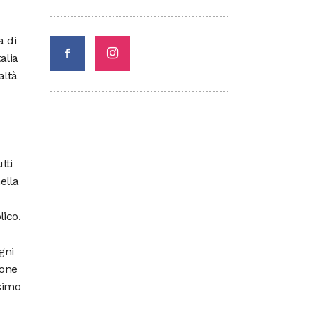
a di
alia
altà
tti
ella
ico.
gni
ione
ssimo