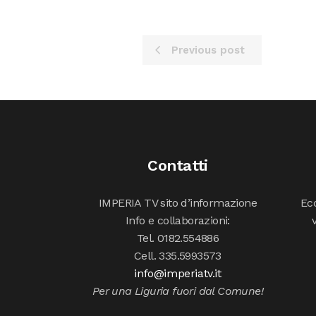
Previous post
Contatti
IMPERIA TV sito d’informazione
Ecc
Info e collaborazioni:
Tel. 0182.554886
Cell. 335.5993573
info@imperiatv.it
Per una Liguria fuori dal Comune!