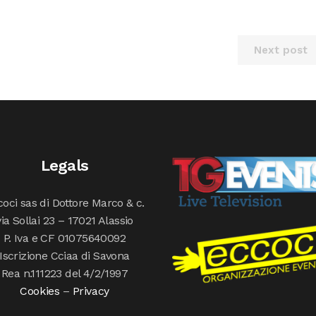
Next post
Legals
oci sas di Dottore Marco & c.
via Sollai 23 – 17021 Alassio
P. Iva e CF 01075640092
Iscrizione Cciaa di Savona
Rea n.111223 del 4/2/1997
Cookies
–
Privacy