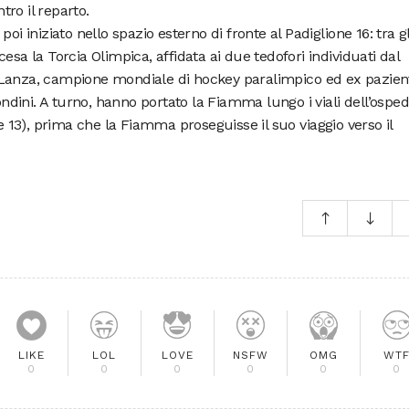
ro il reparto.
oi iniziato nello spazio esterno di fronte al Padiglione 16: tra gl
esa la Torcia Olimpica, affidata ai due tedofori individuati dal
 Lanza, campione mondiale di hockey paralimpico ed ex pazien
Rondini. A turno, hanno portato la Fiamma lungo i viali dell’ospe
ne 13), prima che la Fiamma proseguisse il suo viaggio verso il
LIKE
LOL
LOVE
NSFW
OMG
WT
0
0
0
0
0
0