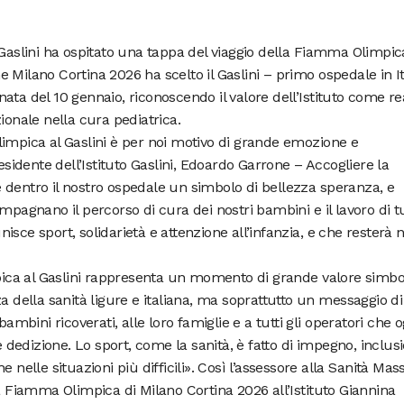
 Gaslini ha ospitato una tappa del viaggio della Fiamma Olimpic
 Milano Cortina 2026 ha scelto il Gaslini – primo ospedale in It
ata del 10 gennaio, riconoscendo il valore dell’Istituto come re
ionale nella cura pediatrica.
impica al Gaslini è per noi motivo di grande emozione e
residente dell’Istituto Gaslini, Edoardo Garrone – Accogliere la
 dentro il nostro ospedale un simbolo di bellezza speranza, e
mpagnano il percorso di cura dei nostri bambini e il lavoro di tu
sce sport, solidarietà e attenzione all’infanzia, e che resterà n
ca al Gaslini rappresenta un momento di grande valore simbol
a della sanità ligure e italiana, ma soprattutto un messaggio di
bambini ricoverati, alle loro famiglie e a tutti gli operatori che o
edizione. Lo sport, come la sanità, è fatto di impegno, inclus
 nelle situazioni più difficili». Così l’assessore alla Sanità Ma
la Fiamma Olimpica di Milano Cortina 2026 all’Istituto Giannina