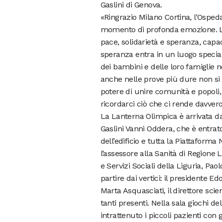
Gaslini di Genova.
«Ringrazio Milano Cortina, l’Ospeda
momento di profonda emozione. La
pace, solidarietà e speranza, capa
speranza entra in un luogo special
dei bambini e delle loro famiglie n
anche nelle prove più dure non si 
potere di unire comunità e popoli, 
ricordarci ciò che ci rende davvero
La Lanterna Olimpica è arrivata da
Gaslini Vanni Oddera, che è entrato a
dell’edificio e tutta la Piattaforma
l’assessore alla Sanità di Regione 
e Servizi Sociali della Liguria, Pa
partire dai vertici: il presidente E
Marta Asquasciati, il direttore scien
tanti presenti. Nella sala giochi d
intrattenuto i piccoli pazienti con 