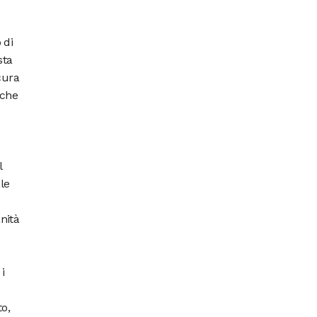
 di
sta
cura
 che
l
ale
nità
i
to,