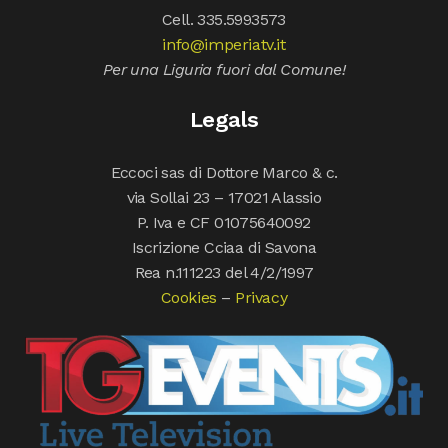
Cell. 335.5993573
info@imperiatv.it
Per una Liguria fuori dal Comune!
Legals
Eccoci sas di Dottore Marco & c.
via Sollai 23 – 17021 Alassio
P. Iva e CF 01075640092
Iscrizione Cciaa di Savona
Rea n.111223 del 4/2/1997
Cookies
–
Privacy