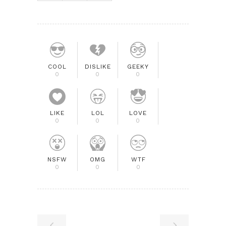
COOL
DISLIKE
GEEKY
0
0
0
LIKE
LOL
LOVE
0
0
0
NSFW
OMG
WTF
0
0
0