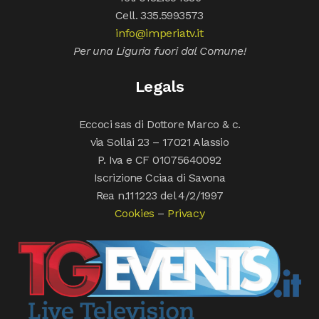
Cell. 335.5993573
info@imperiatv.it
Per una Liguria fuori dal Comune!
Legals
Eccoci sas di Dottore Marco & c.
via Sollai 23 – 17021 Alassio
P. Iva e CF 01075640092
Iscrizione Cciaa di Savona
Rea n.111223 del 4/2/1997
Cookies
–
Privacy