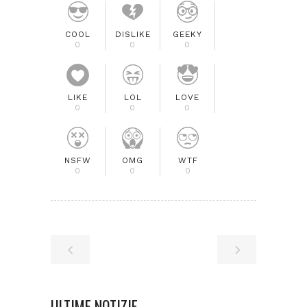
COOL
DISLIKE
GEEKY
0
0
0
LIKE
LOL
LOVE
0
0
0
NSFW
OMG
WTF
0
0
0
ULTIME NOTIZIE