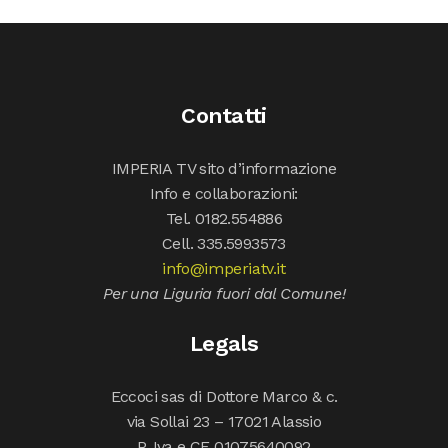
Contatti
IMPERIA TV sito d’informazione
Info e collaborazioni:
Tel. 0182.554886
Cell. 335.5993573
info@imperiatv.it
Per una Liguria fuori dal Comune!
Legals
Eccoci sas di Dottore Marco & c.
via Sollai 23 – 17021 Alassio
P. Iva e CF 01075640092