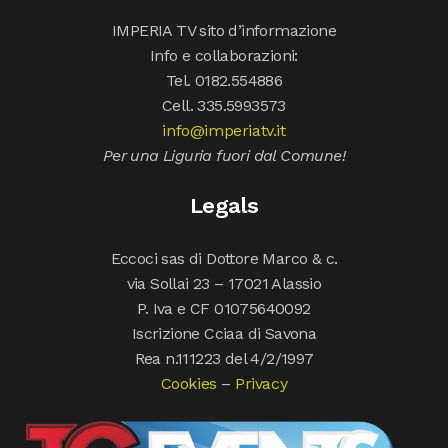
IMPERIA TV sito d’informazione
Info e collaborazioni:
Tel. 0182.554886
Cell. 335.5993573
info@imperiatv.it
Per una Liguria fuori dal Comune!
Legals
Eccoci sas di Dottore Marco & c.
via Sollai 23 – 17021 Alassio
P. Iva e CF 01075640092
Iscrizione Cciaa di Savona
Rea n.111223 del 4/2/1997
Cookies
–
Privacy