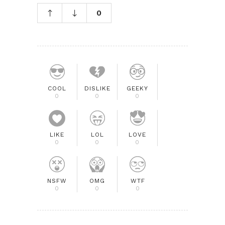
0
COOL
DISLIKE
GEEKY
0
0
0
LIKE
LOL
LOVE
0
0
0
NSFW
OMG
WTF
0
0
0