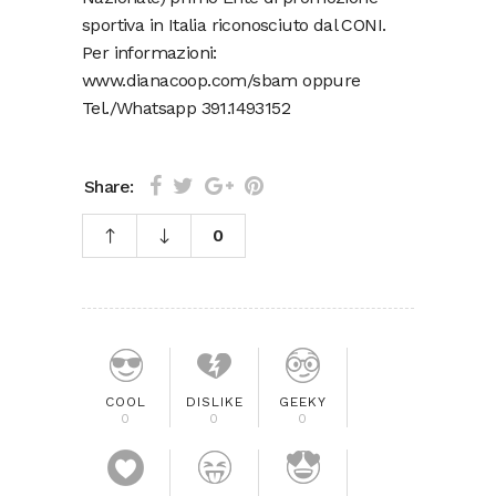
sportiva in Italia riconosciuto dal CONI.
Per informazioni:
www.dianacoop.com/sbam oppure
Tel./Whatsapp 391.1493152
Share:
0
COOL
DISLIKE
GEEKY
0
0
0