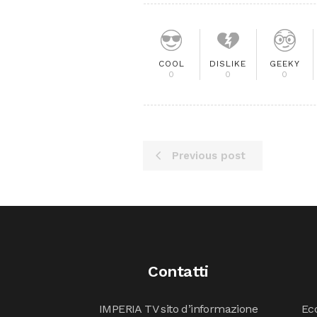
COOL
DISLIKE
GEEKY
0
0
0
Previous post
Contatti
IMPERIA TV sito d’informazione
Ecc