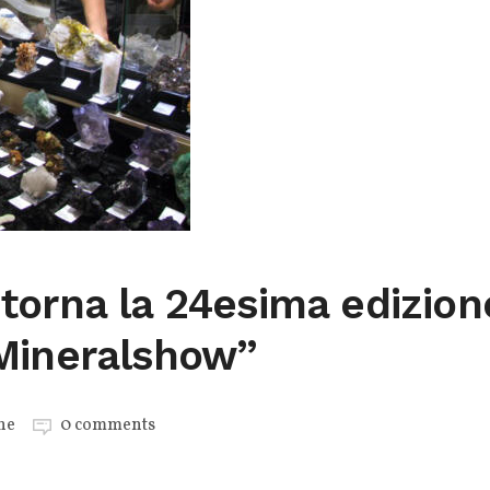
torna la 24esima edizion
Mineralshow”
ne
0 comments