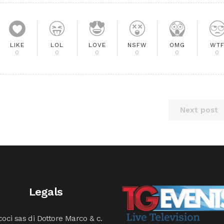
LIKE
LOL
LOVE
NSFW
OMG
WT
0
0
0
0
0
0
Next post
Legals
oci sas di Dottore Marco & c.