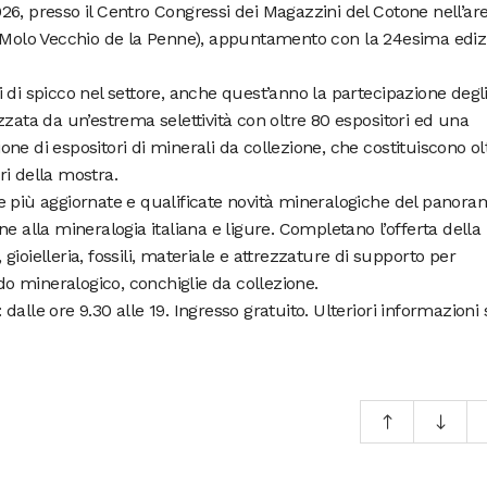
6, presso il Centro Congressi dei Magazzini del Cotone nell’ar
a Molo Vecchio de la Penne), appuntamento con la 24esima ediz
 di spicco nel settore, anche quest’anno la partecipazione degl
erizzata da un’estrema selettività con oltre 80 espositori ed una
e di espositori di minerali da collezione, che costituiscono olt
i della mostra.
e più aggiornate e qualificate novità mineralogiche del panora
e alla mineralogia italiana e ligure. Completano l’offerta della
ioielleria, fossili, materiale e attrezzature di supporto per
ndo mineralogico, conchiglie da collezione.
alle ore 9.30 alle 19. Ingresso gratuito. Ulteriori informazioni 