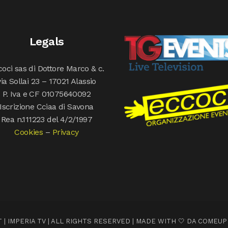
Legals
oci sas di Dottore Marco & c.
via Sollai 23 – 17021 Alassio
P. Iva e CF 01075640092
Iscrizione Cciaa di Savona
Rea n.111223 del 4/2/1997
Cookies
–
Privacy
 | IMPERIA TV | ALL RIGHTS RESERVED | MADE WITH 🤍 DA
COMEUP