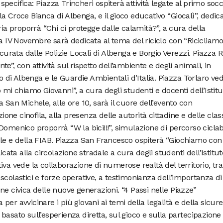
pecifica: Piazza Trincheri ospiterà attività legate al primo soc
a Croce Bianca di Albenga, e il gioco educativo “Giocalì”, dedic
ria proporrà “Chi ci protegge dalle calamità?”, a cura della
za IV Novembre sarà dedicata al tema del riciclo con “Ricicliamo
 curata dalle Polizie Locali di Albenga e Borgio Verezzi. Piazza R
e”, con attività sul rispetto dell’ambiente e degli animali, in
o di Albenga e le Guardie Ambientali d’Italia. Piazza Torlaro vedr
 mi chiamo Giovanni”, a cura degli studenti e docenti dell’Istitu
 San Michele, alle ore 10, sarà il cuore dell’evento con
zione cinofila, alla presenza delle autorità cittadine e delle class
Domenico proporrà “W la bici!!!”, simulazione di percorso ciclab
le e della FIAB. Piazza San Francesco ospiterà “Giochiamo con 
icata alla circolazione stradale a cura degli studenti dell’Istitut
iativa vede la collaborazione di numerose realtà del territorio, tra
ti scolastici e forze operative, a testimonianza dell’importanza di
ne civica delle nuove generazioni. “4 Passi nelle Piazze”
er avvicinare i più giovani ai temi della legalità e della sicur
basato sull’esperienza diretta, sul gioco e sulla partecipazione