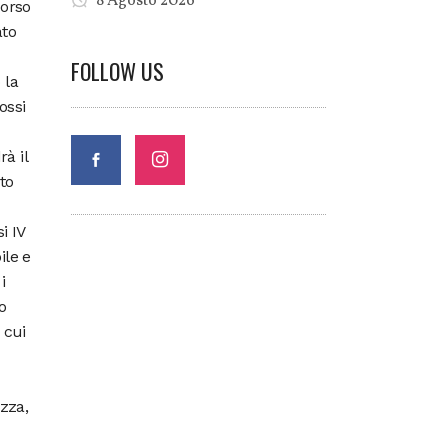
8 Agosto 2026
corso
ato
FOLLOW US
 la
ossi
à il
to
i IV
ile e
i
o
 cui
ezza,