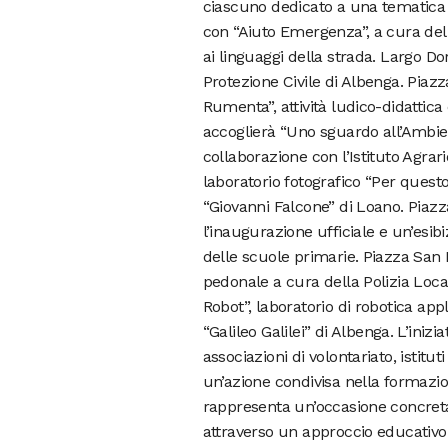
ciascuno dedicato a una tematica s
con “Aiuto Emergenza”, a cura dell
ai linguaggi della strada. Largo Do
Protezione Civile di Albenga. Piaz
Rumenta”, attività ludico-didattica
accoglierà “Uno sguardo all’Ambient
collaborazione con l’Istituto Agrari
laboratorio fotografico “Per questo
“Giovanni Falcone” di Loano. Piazza
l’inaugurazione ufficiale e un’esibi
delle scuole primarie. Piazza San 
pedonale a cura della Polizia Loca
Robot”, laboratorio di robotica appl
“Galileo Galilei” di Albenga. L’iniz
associazioni di volontariato, istitu
un’azione condivisa nella formazio
rappresenta un’occasione concreta p
attraverso un approccio educativo 