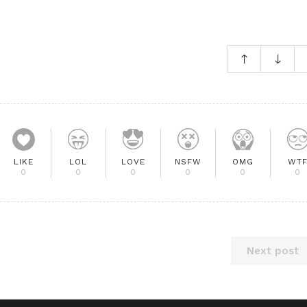
LIKE
LOL
LOVE
NSFW
OMG
WT
0
0
0
0
0
0
Next post