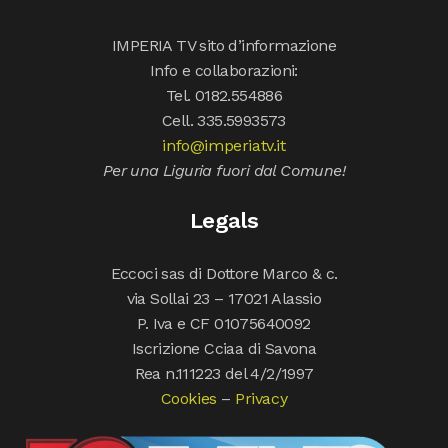
IMPERIA TV sito d’informazione
Info e collaborazioni:
Tel. 0182.554886
Cell. 335.5993573
info@imperiatv.it
Per una Liguria fuori dal Comune!
Legals
Eccoci sas di Dottore Marco & c.
via Sollai 23 – 17021 Alassio
P. Iva e CF 01075640092
Iscrizione Cciaa di Savona
Rea n.111223 del 4/2/1997
Cookies
–
Privacy