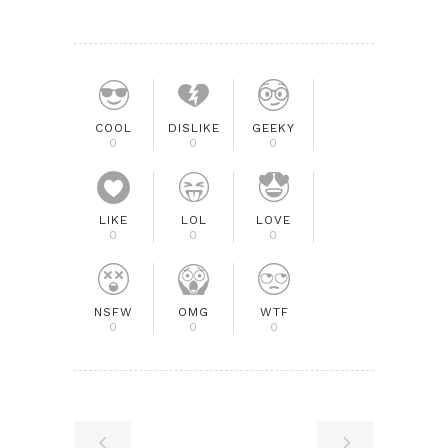
COOL
DISLIKE
GEEKY
0
0
0
LIKE
LOL
LOVE
0
0
0
NSFW
OMG
WTF
0
0
0