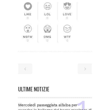
LIKE
LOL
LOVE
0
0
0
NSFW
OMG
WTF
0
0
0
ULTIME NOTIZIE
Mercoledì passeggiata all’alba per