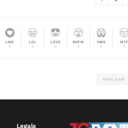
LIKE
LOL
LOVE
NSFW
OMG
WT
0
0
0
0
0
0
Next post
Legals