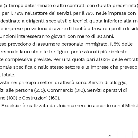
(a tempo determinato o altri contratti con durata predefinita)
per il 79% nel settore dei servizi, per il 79% nelle imprese con
stinato a dirigenti, specialisti e tecnici, quota inferiore alla 
e imprese prevedono di avere difficoltà a trovare i profili desid
sunzioni interesseranno giovani con meno di 30 anni.
ese prevedono di assumere personale immigrato. Il 5% delle
ersonale laureato e le tre figure professionali più richieste
e complessive previste. Per una quota pari al 63% delle entrat
ionale specifica o nello stesso settore e le imprese che preved
 totale.
e nei principali settori di attività sono: Servizi di alloggio,
rvizi alle persone (650), Commercio (310), Servizi operativi di
e (180) e Costruzioni (160).
 Excelsior è realizzata da Unioncamere in accordo con il Minis