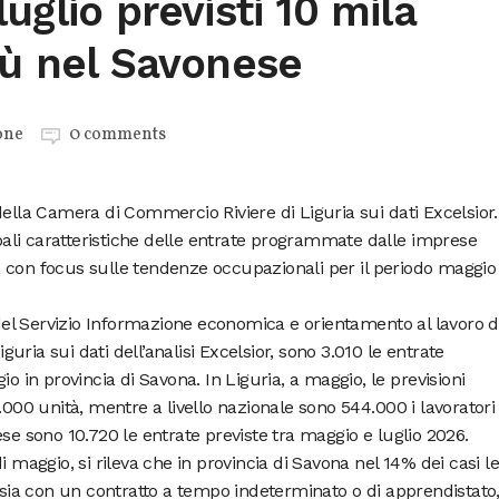
uglio previsti 10 mila
iù nel Savonese
one
0 comments
della Camera di Commercio Riviere di Liguria sui dati Excelsior.
cipali caratteristiche delle entrate programmate dalle imprese
 con focus sulle tendenze occupazionali per il periodo maggio
l Servizio Informazione economica e orientamento al lavoro d
ria sui dati dell’analisi Excelsior, sono 3.010 le entrate
n provincia di Savona. In Liguria, a maggio, le previsioni
.000 unità, mentre a livello nazionale sono 544.000 i lavoratori
se sono 10.720 le entrate previste tra maggio e luglio 2026.
i maggio, si rileva che in provincia di Savona nel 14% dei casi le
ossia con un contratto a tempo indeterminato o di apprendistato