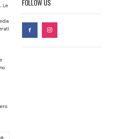
FOLLOW US
. Le
media
erati
e
ono
tero
0