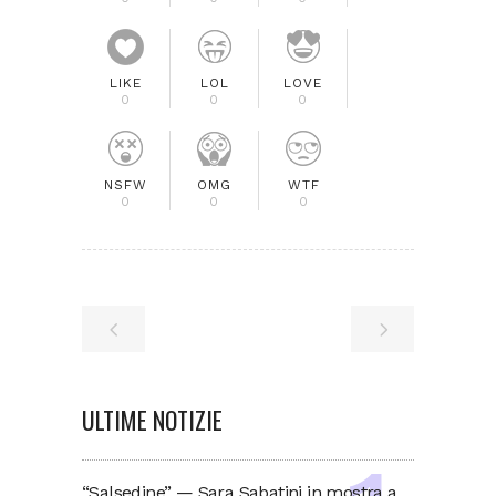
LIKE
LOL
LOVE
0
0
0
NSFW
OMG
WTF
0
0
0
ULTIME NOTIZIE
“Salsedine” — Sara Sabatini in mostra a