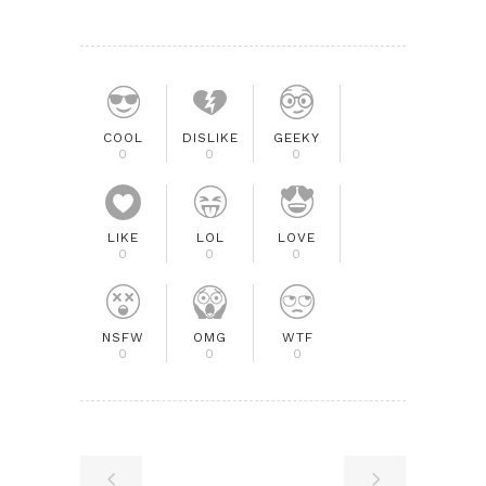
COOL
DISLIKE
GEEKY
0
0
0
LIKE
LOL
LOVE
0
0
0
NSFW
OMG
WTF
0
0
0