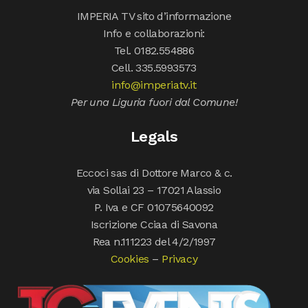
IMPERIA TV sito d’informazione
Info e collaborazioni:
Tel. 0182.554886
Cell. 335.5993573
info@imperiatv.it
Per una Liguria fuori dal Comune!
Legals
Eccoci sas di Dottore Marco & c.
via Sollai 23 – 17021 Alassio
P. Iva e CF 01075640092
Iscrizione Cciaa di Savona
Rea n.111223 del 4/2/1997
Cookies
–
Privacy