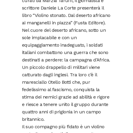
curati da Marzia Taruffi, il giornalista e
scrittore Daniele La Corte presenterà il
libro “Violino stonato. Dal deserto africano
ai manganelli in piazza” (Fusta Editore).
Nel cuore del deserto africano, sotto un
sole implacabile e con un
equipaggiamento inadeguato, i soldati
italiani combattono una guerra che sono
destinati a perdere: la campagna d’Africa.
Un piccolo drappello di militari viene
catturato dagli inglesi. Tra loro c’è il
maresciallo Otello Botti che, pur
fedelissimo al fascismo, conquista la
stima dei nemici grazie ad abilità e rigore
e riesce a tenere unito il gruppo durante
quattro anni di prigionia in un campo
britannico.
Il suo compagno più fidato è un violino