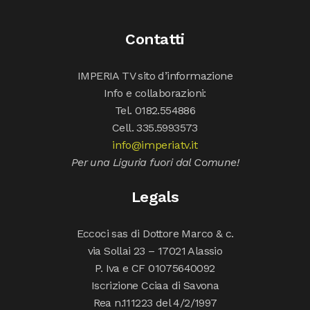
Contatti
IMPERIA TV sito d’informazione
Info e collaborazioni:
Tel. 0182.554886
Cell. 335.5993573
info@imperiatv.it
Per una Liguria fuori dal Comune!
Legals
Eccoci sas di Dottore Marco & c.
via Sollai 23 – 17021 Alassio
P. Iva e CF 01075640092
Iscrizione Cciaa di Savona
Rea n.111223 del 4/2/1997