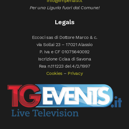
info@imperiatv.it
Per una Liguria fuori dal Comune!
Legals
Eccoci sas di Dottore Marco & c.
via Sollai 23 – 17021 Alassio
P. Iva e CF 01075640092
Iscrizione Cciaa di Savona
Rea n.111223 del 4/2/1997
Cookies
–
Privacy