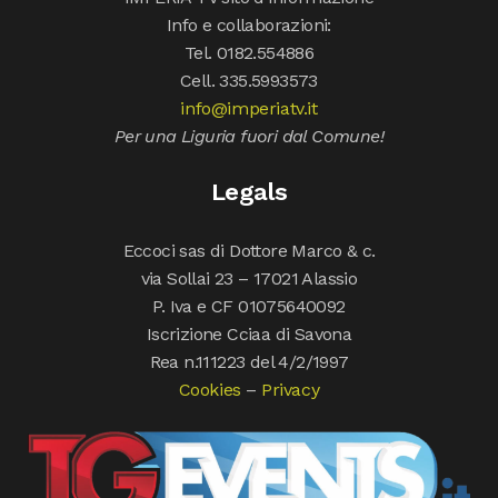
Info e collaborazioni:
Tel. 0182.554886
Cell. 335.5993573
info@imperiatv.it
Per una Liguria fuori dal Comune!
Legals
Eccoci sas di Dottore Marco & c.
via Sollai 23 – 17021 Alassio
P. Iva e CF 01075640092
Iscrizione Cciaa di Savona
Rea n.111223 del 4/2/1997
Cookies
–
Privacy