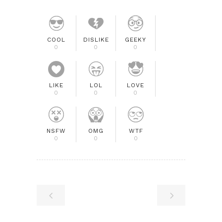
COOL
DISLIKE
GEEKY
0
0
0
LIKE
LOL
LOVE
0
0
0
NSFW
OMG
WTF
0
0
0