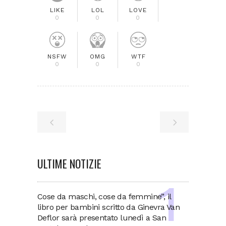
LIKE
LOL
LOVE
0
0
0
NSFW
OMG
WTF
0
0
0
ULTIME NOTIZIE
Cose da maschi, cose da femmine”, il
libro per bambini scritto da Ginevra Van
Deflor sarà presentato lunedì a San