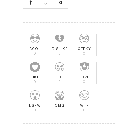
0
COOL
DISLIKE
GEEKY
0
0
0
LIKE
LOL
LOVE
0
0
0
NSFW
OMG
WTF
0
0
0