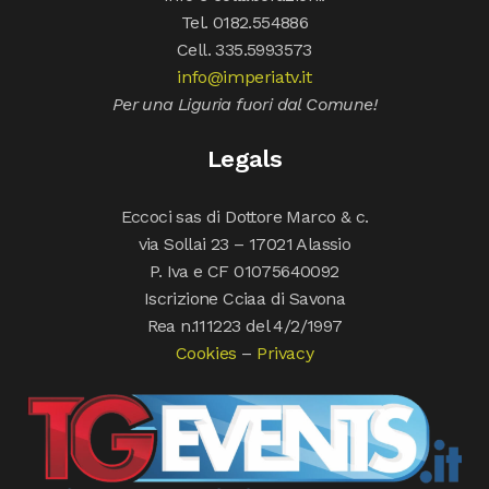
Tel. 0182.554886
Cell. 335.5993573
info@imperiatv.it
Per una Liguria fuori dal Comune!
Legals
Eccoci sas di Dottore Marco & c.
via Sollai 23 – 17021 Alassio
P. Iva e CF 01075640092
Iscrizione Cciaa di Savona
Rea n.111223 del 4/2/1997
Cookies
–
Privacy