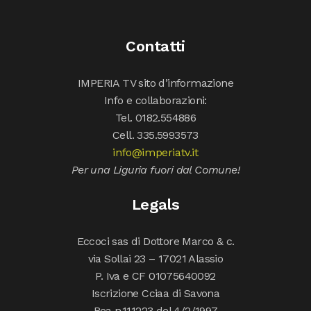
Contatti
IMPERIA TV sito d’informazione
Info e collaborazioni:
Tel. 0182.554886
Cell. 335.5993573
info@imperiatv.it
Per una Liguria fuori dal Comune!
Legals
Eccoci sas di Dottore Marco & c.
via Sollai 23 – 17021 Alassio
P. Iva e CF 01075640092
Iscrizione Cciaa di Savona
Rea n.111223 del 4/2/1997