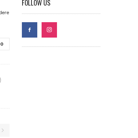
FOLLOW US
ndere
0
F