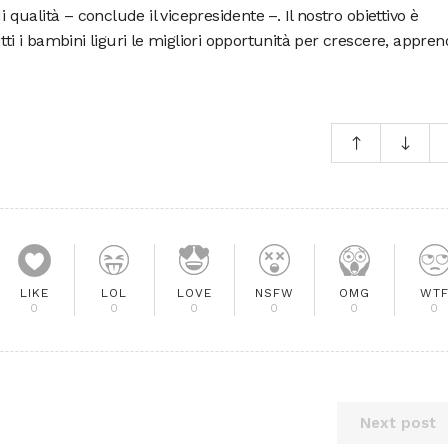
i qualità – conclude il vicepresidente –. Il nostro obiettivo è
tti i bambini liguri le migliori opportunità per crescere, appre
LIKE
LOL
LOVE
NSFW
OMG
WT
0
0
0
0
0
0
Next post