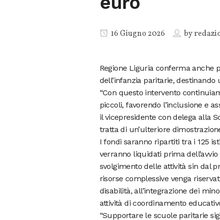
euro
16 Giugno 2026
by
redazi
Regione Liguria conferma anche pe
dell’infanzia paritarie, destinand
“Con questo intervento continuiam
piccoli, favorendo l’inclusione e a
il vicepresidente con delega alla S
tratta di un’ulteriore dimostrazione
I fondi saranno ripartiti tra i 125
verranno liquidati prima dell’avvio
svolgimento delle attività sin dal p
risorse complessive venga riservato
disabilità, all’integrazione dei mino
attività di coordinamento educativ
“Supportare le scuole paritarie sign