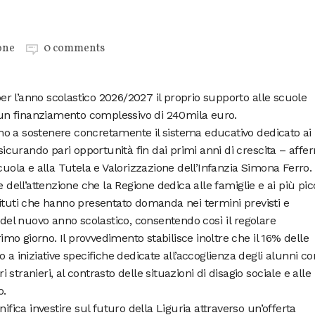
one
0 comments
r l’anno scolastico 2026/2027 il proprio supporto alle scuole
o un finanziamento complessivo di 240mila euro.
o a sostenere concretamente il sistema educativo dedicato ai
ssicurando pari opportunità fin dai primi anni di crescita – affe
cuola e alla Tutela e Valorizzazione dell’Infanzia Simona Ferro. 
 dell’attenzione che la Regione dedica alle famiglie e ai più picc
 istituti che hanno presentato domanda nei termini previsti e
 del nuovo anno scolastico, consentendo così il regolare
rimo giorno. Il provvedimento stabilisce inoltre che il 16% delle
 a iniziative specifiche dedicate all’accoglienza degli alunni co
ri stranieri, al contrasto delle situazioni di disagio sociale e alle
o.
ifica investire sul futuro della Liguria attraverso un’offerta