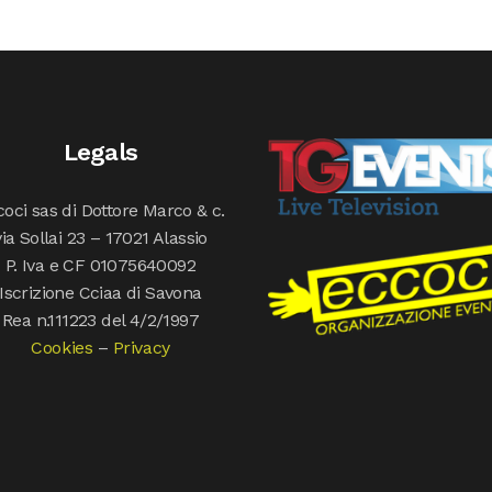
Legals
oci sas di Dottore Marco & c.
via Sollai 23 – 17021 Alassio
P. Iva e CF 01075640092
Iscrizione Cciaa di Savona
Rea n.111223 del 4/2/1997
Cookies
–
Privacy