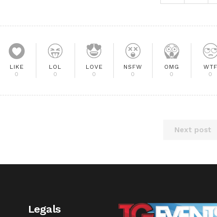
LIKE
LOL
LOVE
NSFW
OMG
WT
0
0
0
0
0
0
Next post
Legals