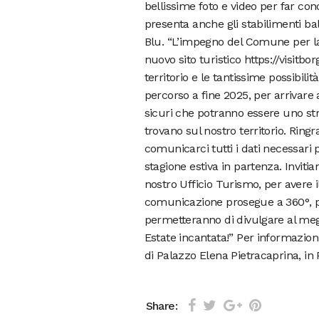
bellissime foto e video per far cono
presenta anche gli stabilimenti bal
Blu. “L’impegno del Comune per la
nuovo sito turistico https://visitbo
territorio e le tantissime possibil
percorso a fine 2025, per arrivare 
sicuri che potranno essere uno str
trovano sul nostro territorio. Ringr
comunicarci tutti i dati necessari 
stagione estiva in partenza. Invitia
nostro Ufficio Turismo, per avere il
comunicazione prosegue a 360°, per
permetteranno di divulgare al megl
Estate incantata!” Per informazioni
di Palazzo Elena Pietracaprina, in 
Share: