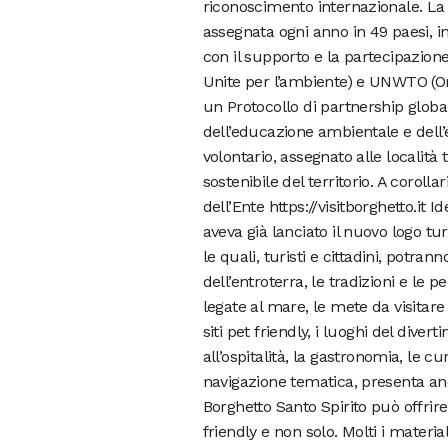
riconoscimento internazionale. La 
assegnata ogni anno in 49 paesi, 
con il supporto e la partecipazio
Unite per l’ambiente) e UNWTO (Or
un Protocollo di partnership glo
dell’educazione ambientale e dell’
volontario, assegnato alle località t
sostenibile del territorio. A coroll
dell’Ente https://visitborghetto.i
aveva già lanciato il nuovo logo tur
le quali, turisti e cittadini, potra
dell’entroterra, le tradizioni e le pe
legate al mare, le mete da visitare n
siti pet friendly, i luoghi del diver
all’ospitalità, la gastronomia, le cu
navigazione tematica, presenta anc
Borghetto Santo Spirito può offrire
friendly e non solo. Molti i materia