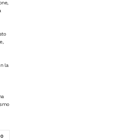
one,
a
sto
e,
n la
na
rismo
0