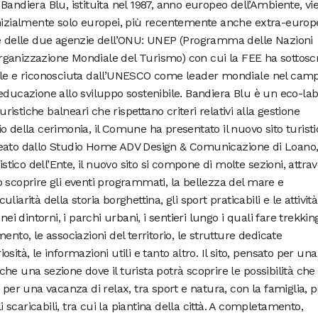
Bandiera Blu, istituita nel 1987, anno europeo dell’Ambiente, vi
inizialmente solo europei, più recentemente anche extra-europe
ne delle due agenzie dell’ONU: UNEP (Programma delle Nazioni
ganizzazione Mondiale del Turismo) con cui la FEE ha sottoscr
bale e riconosciuta dall’UNESCO come leader mondiale nel cam
educazione allo sviluppo sostenibile. Bandiera Blu è un eco-lab
uristiche balneari che rispettano criteri relativi alla gestione
ario della cerimonia, il Comune ha presentato il nuovo sito turist
t Ideato dallo Studio Home ADV Design & Comunicazione di Loano
istico dell’Ente, il nuovo sito si compone di molte sezioni, attra
nno scoprire gli eventi programmati, la bellezza del mare e
culiarità della storia borghettina, gli sport praticabili e le attività
ei dintorni, i parchi urbani, i sentieri lungo i quali fare trekking
timento, le associazioni del territorio, le strutture dedicate
riosità, le informazioni utili e tanto altro. Il sito, pensato per una
he una sezione dove il turista potrà scoprire le possibilità che
 per una vacanza di relax, tra sport e natura, con la famiglia, p
li scaricabili, tra cui la piantina della città. A completamento,