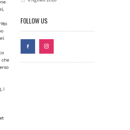
8 Agosto 2026
ene
i,
FOLLOW US
itto
po
el
ico
, che
verso
, i
et