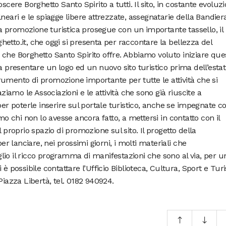
scere Borghetto Santo Spirito a tutti. Il sito, in costante evoluzi
neari e le spiagge libere attrezzate, assegnatarie della Bandier
 promozione turistica prosegue con un importante tassello, il
rghetto.it, che oggi si presenta per raccontare la bellezza del
ità che Borghetto Santo Spirito offre. Abbiamo voluto iniziare que
a presentare un logo ed un nuovo sito turistico prima dell’estat
umento di promozione importante per tutte le attività che si
aziamo le Associazioni e le attività che sono già riuscite a
per poterle inserire sul portale turistico, anche se impegnate co
mo chi non lo avesse ancora fatto, a mettersi in contatto con il
 proprio spazio di promozione sul sito. Il progetto della
 lanciare, nei prossimi giorni, i molti materiali che
io il ricco programma di manifestazioni che sono al via, per u
 è possibile contattare l’Ufficio Biblioteca, Cultura, Sport e Tu
Piazza Libertà, tel. 0182 940924.