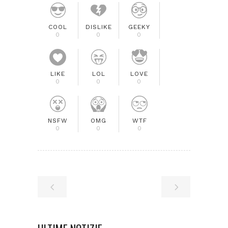
COOL
DISLIKE
GEEKY
0
0
0
LIKE
LOL
LOVE
0
0
0
NSFW
OMG
WTF
0
0
0