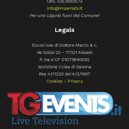
Cell. 335.5993573
info@imperiatv.it
Per una Liguria fuori dal Comune!
Legals
Eccoci sas di Dottore Marco & c.
via Sollai 23 – 17021 Alassio
P. Iva e CF 01075640092
Iscrizione Cciaa di Savona
Rea n.111223 del 4/2/1997
Cookies
–
Privacy