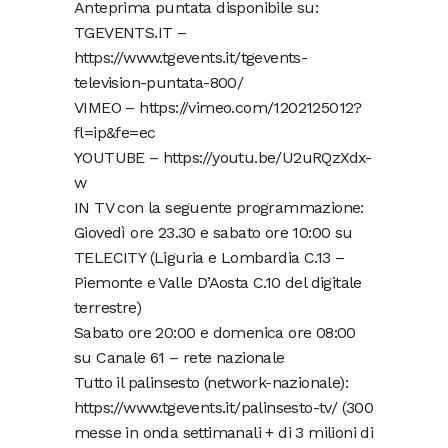
Anteprima puntata disponibile su:
TGEVENTS.IT –
https://www.tgevents.it/tgevents-
television-puntata-800/
VIMEO – https://vimeo.com/1202125012?
fl=ip&fe=ec
YOUTUBE – https://youtu.be/U2uRQzXdx-
w
IN TV con la seguente programmazione:
Giovedì ore 23.30 e sabato ore 10:00 su
TELECITY (Liguria e Lombardia C.13 –
Piemonte e Valle D’Aosta C.10 del digitale
terrestre)
Sabato ore 20:00 e domenica ore 08:00
su Canale 61 – rete nazionale
Tutto il palinsesto (network-nazionale):
https://www.tgevents.it/palinsesto-tv/ (300
messe in onda settimanali + di 3 milioni di