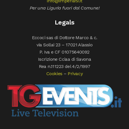
info@imperiatv.it
Per una Liguria fuori dal Comune!
Legals
Eccoci sas di Dottore Marco & c.
via Sollai 23 – 17021 Alassio
P. Iva e CF 01075640092
Iscrizione Cciaa di Savona
Rea n.111223 del 4/2/1997
Cookies
–
Privacy