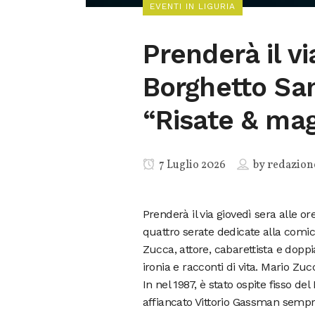
EVENTI IN LIGURIA
Prenderà il vi
Borghetto San
“Risate & mag
7 Luglio 2026
by
redazion
Prenderà il via giovedì sera alle or
quattro serate dedicate alla comici
Zucca, attore, cabarettista e doppi
ironia e racconti di vita. Mario Zu
In nel 1987, è stato ospite fisso d
affiancato Vittorio Gassman sempre 