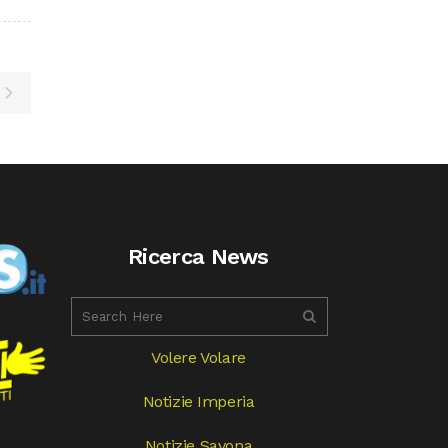
Ricerca News
Volere Volare
Notizie Imperia
Notizie Savona