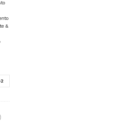
sto
ento
te &
o
-2
F