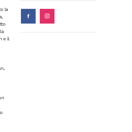
o la
a,
tto
la
 e il
o
an,
un
to