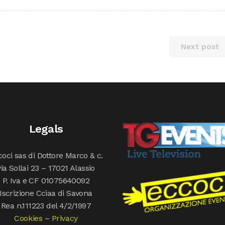
Next post
Legals
oci sas di Dottore Marco & c.
via Sollai 23 – 17021 Alassio
P. Iva e CF 01075640092
Iscrizione Cciaa di Savona
Rea n.111223 del 4/2/1997
Cookies
–
Privacy