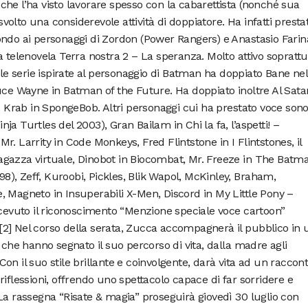
, che l’ha visto lavorare spesso con la cabarettista (nonché sua
lto una considerevole attività di doppiatore. Ha infatti prestat
ondo ai personaggi di Zordon (Power Rangers) e Anastasio Farin
a telenovela Terra nostra 2 – La speranza. Molto attivo soprattu
lle serie ispirate al personaggio di Batman ha doppiato Bane nel
uce Wayne in Batman of the Future. Ha doppiato inoltre Al Satan
r. Krab in SpongeBob. Altri personaggi cui ha prestato voce son
a Turtles del 2003), Gran Bailam in Chi la fa, l’aspetti! –
. Larrity in Code Monkeys, Fred Flintstone in I Flintstones, il
gazza virtuale, Dinobot in Biocombat, Mr. Freeze in The Batm
998), Zeff, Kuroobi, Pickles, Blik Wapol, McKinley, Braham,
, Magneto in Insuperabili X-Men, Discord in My Little Pony –
icevuto il riconoscimento “Menzione speciale voce cartoon”
o.[2] Nel corso della serata, Zucca accompagnerà il pubblico in 
 che hanno segnato il suo percorso di vita, dalla madre agli
. Con il suo stile brillante e coinvolgente, darà vita ad un raccon
 e riflessioni, offrendo uno spettacolo capace di far sorridere e
La rassegna “Risate & magia” proseguirà giovedì 30 luglio con