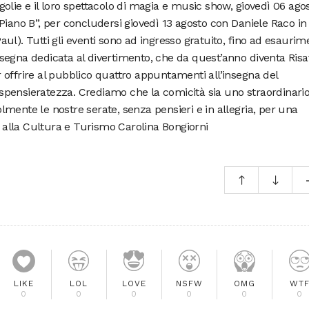
olie e il loro spettacolo di magia e music show, giovedì 06 ago
Piano B”, per concludersi giovedì 13 agosto con Daniele Raco in
ul). Tutti gli eventi sono ad ingresso gratuito, fino ad esaurim
rassegna dedicata al divertimento, che da quest’anno diventa Risa
offrire al pubblico quattro appuntamenti all’insegna del
la spensieratezza. Crediamo che la comicità sia uno straordinari
mente le nostre serate, senza pensieri e in allegria, per una
alla Cultura e Turismo Carolina Bongiorni
LIKE
LOL
LOVE
NSFW
OMG
WT
0
0
0
0
0
0