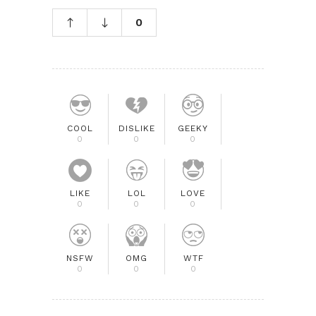
0
COOL
DISLIKE
GEEKY
0
0
0
LIKE
LOL
LOVE
0
0
0
NSFW
OMG
WTF
0
0
0