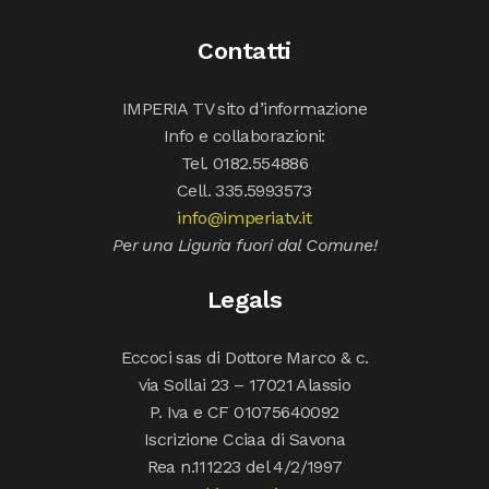
Contatti
IMPERIA TV sito d’informazione
Info e collaborazioni:
Tel. 0182.554886
Cell. 335.5993573
info@imperiatv.it
Per una Liguria fuori dal Comune!
Legals
Eccoci sas di Dottore Marco & c.
via Sollai 23 – 17021 Alassio
P. Iva e CF 01075640092
Iscrizione Cciaa di Savona
Rea n.111223 del 4/2/1997