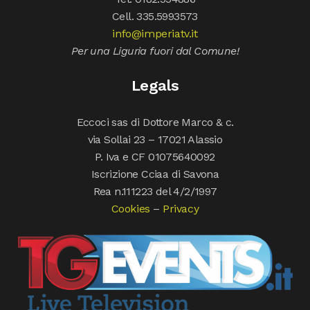
Cell. 335.5993573
info@imperiatv.it
Per una Liguria fuori dal Comune!
Legals
Eccoci sas di Dottore Marco & c.
via Sollai 23 – 17021 Alassio
P. Iva e CF 01075640092
Iscrizione Cciaa di Savona
Rea n.111223 del 4/2/1997
Cookies
–
Privacy