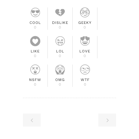
COOL
DISLIKE
GEEKY
0
0
0
LIKE
LOL
LOVE
0
0
0
NSFW
OMG
WTF
0
0
0