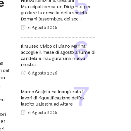
e
Nuova selezione: Gestioni
Municipali cerca un Dirigente per
guidare la crescita della società.
Domani l’assemblea dei soci.
6 Agosto 2026
Il Museo Civico di Diano Marina
accoglie il mese di agosto a lume di
candela e inaugura una nuova
ne
mostra
i del
6 Agosto 2026
man
a
Marco Scajola ha inaugurato i
lavori di riqualificazione dell’ex
che
lascito Balestra ad Altare
6 Agosto 2026
ori
 81
ori