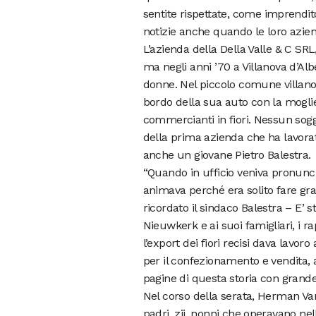
sentite rispettate, come imprendit
notizie anche quando le loro azie
L’azienda della Della Valle & C SRL, 
ma negli anni ’70 a Villanova d’Al
donne. Nel piccolo comune villanov
bordo della sua auto con la mogli
commercianti in fiori. Nessun sogg
della prima azienda che ha lavorat
anche un giovane Pietro Balestra.
“Quando in ufficio veniva pronunci
animava perché era solito fare gra
ricordato il sindaco Balestra – E’
Nieuwkerk e ai suoi famigliari, i r
l’export dei fiori recisi dava lavor
per il confezionamento e vendita,
pagine di questa storia con grande
Nel corso della serata, Herman Va
padri, zii, nonni che operavano nell