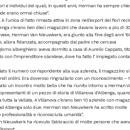
ori e individui dei quali, in questi anni, Herman ha sempre chie
nde erano ormai chiuse”.
è l’unica di fatto rimasta attiva in zona nell’export dei fiori recis
benga c’erano ben dieci magazzini che davano lavoro a più di 3
ese, Herman Van Nieuwkerk, era giunto alla fine degli anni ’60
e, allora fidanzata, accompagnato dal padre che cercava
iorno alberghiero: aveva dormito a casa di Aurelio Cappato, tit
o con l’imprenditore olandese, dove ha fatto l’ impiegato conta
ato il numero corrispondente alla sua azienda, il magazzino si
ndi ordini. Era doveroso ringraziarlo con un riconoscimento – 
 stato un incontro molto bello che ha riunito intorno a Herman V
appresentanti di un pezzo di storia di Villanova d’Albenga, quan
o a tutta la Vallata. A Villanova c’erano ben 10 aziende con magaz
 ad Albenga solo due. Herman Van Nieuwkerk ha scritto molte
 professionalità e riconosciuta umanità”.
n Nieuwkerk ha ricevuto l’abbraccio di molte persone che ave
’export.