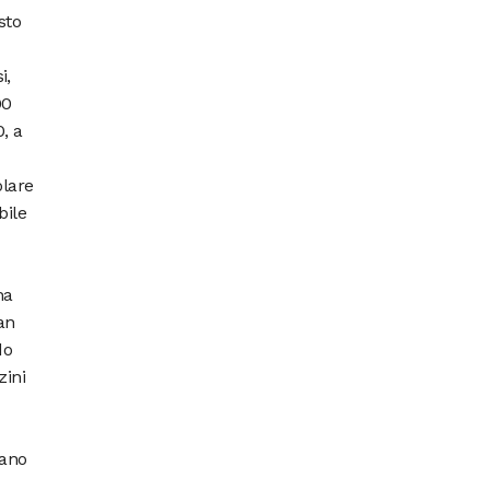
sto
i,
00
, a
olare
bile
ha
an
do
zini
vano