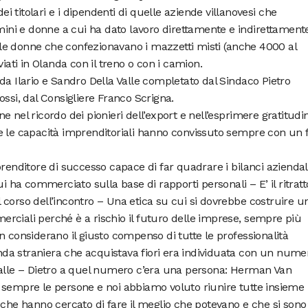
dei titolari e i dipendenti di quelle aziende villanovesi che
omini e donne a cui ha dato lavoro direttamente e indirettament
 alle donne che confezionavano i mazzetti misti (anche 4000 al
viati in Olanda con il treno o con i camion.
da Ilario e Sandro Della Valle completato dal Sindaco Pietro
ossi, dal Consigliere Franco Scrigna.
 nel ricordo dei pionieri dell’export e nell’esprimere gratitudi
e le capacità imprenditoriali hanno convissuto sempre con un 
ditore di successo capace di far quadrare i bilanci aziendal
ui ha commerciato sulla base di rapporti personali – E’ il ritratt
nel corso dell’incontro – Una etica su cui si dovrebbe costruire u
rciali perché è a rischio il futuro delle imprese, sempre più
n considerano il giusto compenso di tutte le professionalità
ienda straniera che acquistava fiori era individuata con un nume
Valle – Dietro a quel numero c’era una persona: Herman Van
 sempre le persone e noi abbiamo voluto riunire tutte insieme
 che hanno cercato di fare il meglio che potevano e che si sono