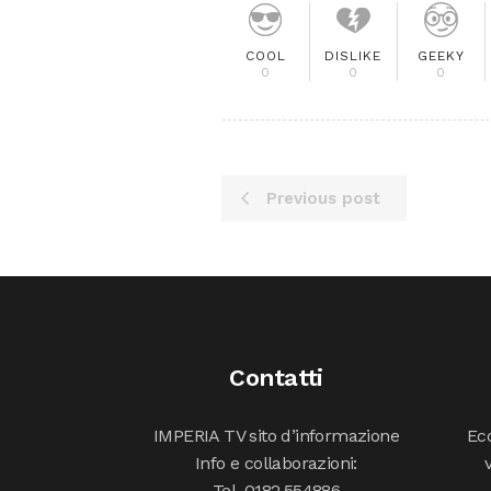
COOL
DISLIKE
GEEKY
0
0
0
Previous post
Contatti
IMPERIA TV sito d’informazione
Ecc
Info e collaborazioni:
Tel. 0182.554886