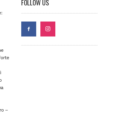
FOLLOW US
e:
ne
forte
i
o
na
ro –