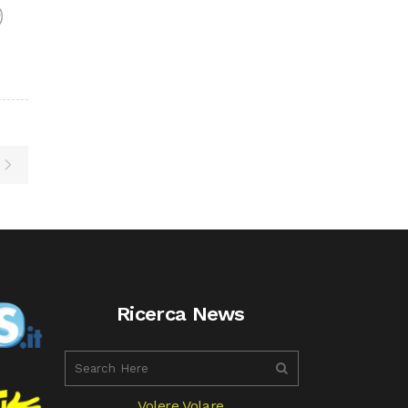
F
Ricerca News
Volere Volare