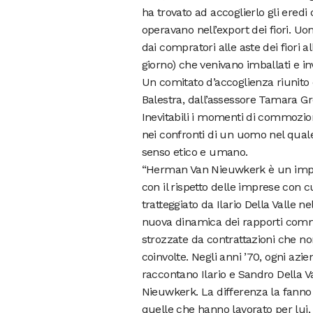
ha trovato ad accoglierlo gli eredi 
operavano nell’export dei fiori. U
dai compratori alle aste dei fiori
giorno) che venivano imballati e in
Un comitato d’accoglienza riunito 
Balestra, dall’assessore Tamara Gr
Inevitabili i momenti di commozione
nei confronti di un uomo nel qual
senso etico e umano.
“Herman Van Nieuwkerk è un impren
con il rispetto delle imprese con c
tratteggiato da Ilario Della Valle 
nuova dinamica dei rapporti comme
strozzate da contrattazioni che no
coinvolte. Negli anni ’70, ogni az
raccontano Ilario e Sandro Della 
Nieuwkerk. La differenza la fanno
quelle che hanno lavorato per lui,