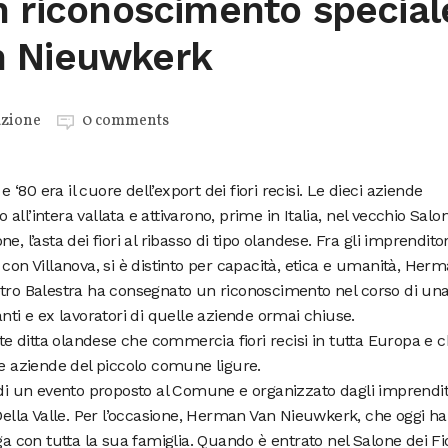
n riconoscimento special
n Nieuwkerk
zione
0 comments
e ‘80 era il cuore dell’export dei fiori recisi. Le dieci aziende
ll’intera vallata e attivarono, prime in Italia, nel vecchio Salo
, l’asta dei fiori al ribasso di tipo olandese. Fra gli imprenditor
 Villanova, si è distinto per capacità, etica e umanità, Her
etro Balestra ha consegnato un riconoscimento nel corso di un
nti e ex lavoratori di quelle aziende ormai chiuse.
nte ditta olandese che commercia fiori recisi in tutta Europa e 
le aziende del piccolo comune ligure.
 di un evento proposto al Comune e organizzato dagli imprendit
 Della Valle. Per l’occasione, Herman Van Nieuwkerk, che oggi ha
ga con tutta la sua famiglia. Quando è entrato nel Salone dei Fi