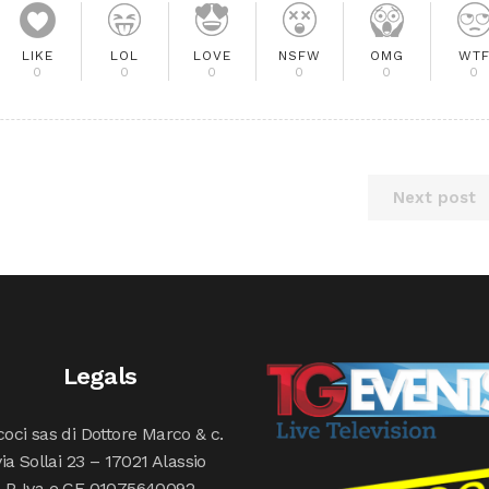
LIKE
LOL
LOVE
NSFW
OMG
WT
0
0
0
0
0
0
Next post
Legals
oci sas di Dottore Marco & c.
via Sollai 23 – 17021 Alassio
P. Iva e CF 01075640092