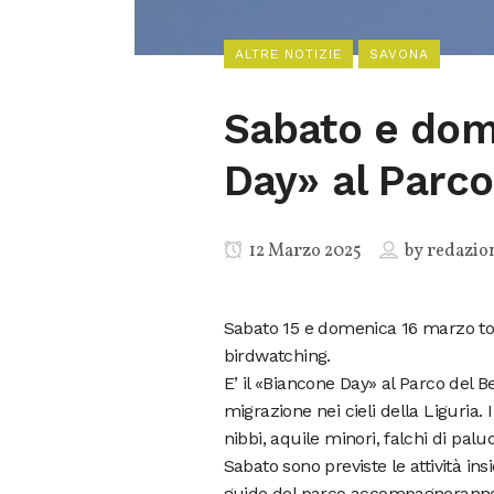
ALTRE NOTIZIE
SAVONA
Sabato e dom
Day» al Parco
12 Marzo 2025
by
redazio
Sabato 15 e domenica 16 marzo to
birdwatching.
E’ il «Biancone Day» al Parco del B
migrazione nei cieli della Liguria
nibbi, aquile minori, falchi di palud
Sabato sono previste le attività in
guide del parco accompagneranno i 