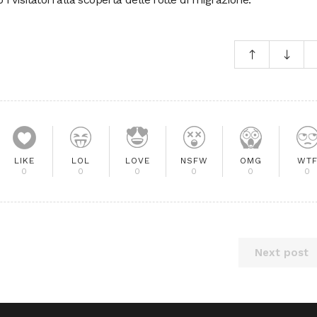
LIKE
LOL
LOVE
NSFW
OMG
WT
0
0
0
0
0
0
Next post