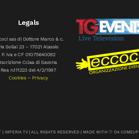
Legals
oci sas di Dottore Marco & c.
via Sollai 23 – 17021 Alassio
P. Iva e CF 01075640092
Iscrizione Cciaa di Savona
Rea n.111223 del 4/2/1997
Cookies
–
Privacy
 | IMPERIA TV | ALL RIGHTS RESERVED | MADE WITH 🤍 DA
COMEUP