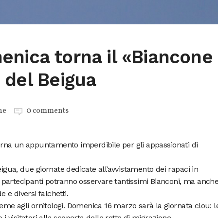
enica torna il «Biancone
 del Beigua
ne
0 comments
rna un appuntamento imperdibile per gli appassionati di
eigua, due giornate dedicate all’avvistamento dei rapaci in
. I partecipanti potranno osservare tantissimi Bianconi, ma anch
e e diversi falchetti.
sieme agli ornitologi. Domenica 16 marzo sarà la giornata clou: l
visitatori alla scoperta delle rotte di migrazione.