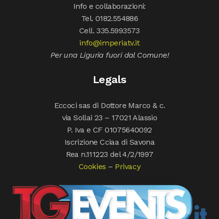
Info e collaborazioni:
Tel. 0182.554886
Cell. 335.5993573
info@imperiatv.it
Per una Liguria fuori dal Comune!
Legals
Eccoci sas di Dottore Marco & c.
via Sollai 23 – 17021 Alassio
P. Iva e CF 01075640092
Iscrizione Cciaa di Savona
Rea n.111223 del 4/2/1997
Cookies
–
Privacy