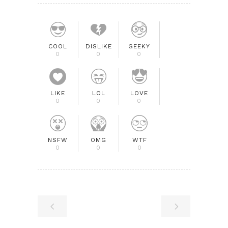
COOL
DISLIKE
GEEKY
0
0
0
LIKE
LOL
LOVE
0
0
0
NSFW
OMG
WTF
0
0
0